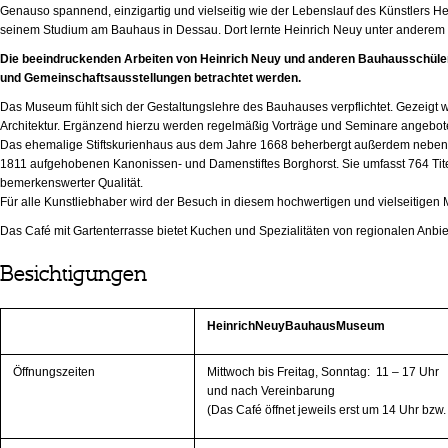
Genauso spannend, einzigartig und vielseitig wie der Lebenslauf des Künstlers He
seinem Studium am Bauhaus in Dessau. Dort lernte Heinrich Neuy unter anderem be
Die beeindruckenden Arbeiten von Heinrich Neuy und anderen Bauhausschül
und Gemeinschaftsausstellungen betrachtet werden.
Das Museum fühlt sich der Gestaltungslehre des Bauhauses verpflichtet. Gezeigt
Architektur. Ergänzend hierzu werden regelmäßig Vorträge und Seminare angebot
Das ehemalige Stiftskurienhaus aus dem Jahre 1668 beherbergt außerdem neben d
1811 aufgehobenen Kanonissen- und Damenstiftes Borghorst. Sie umfasst 764 Titel
bemerkenswerter Qualität.
Für alle Kunstliebhaber wird der Besuch in diesem hochwertigen und vielseitige
Das Café mit Gartenterrasse bietet Kuchen und Spezialitäten von regionalen Anbie
Besichtigungen
HeinrichNeuyBauhausMuseum
Öffnungszeiten
Mittwoch bis Freitag, Sonntag: 11 – 17 Uhr
und nach Vereinbarung
(Das Café öffnet jeweils erst um 14 Uhr bzw