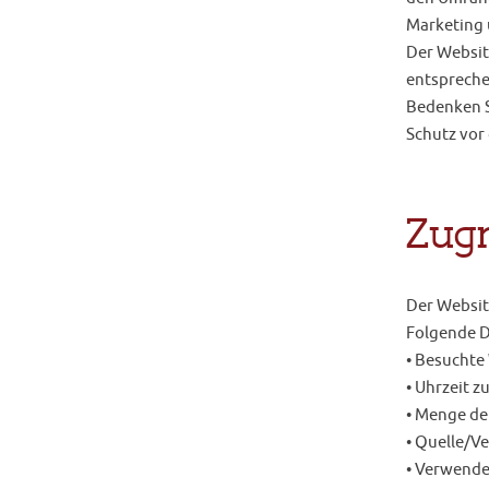
Marketing u
Der Websit
entspreche
Bedenken S
Schutz vor 
Zugr
Der Website
Folgende D
• Besuchte
• Uhrzeit z
• Menge de
• Quelle/Ve
• Verwende