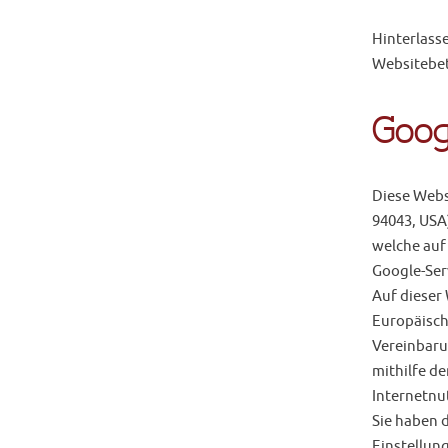
Hinterlasse
Websitebet
Goog
Diese Webs
94043, USA
welche auf
Google-Ser
Auf dieser 
Europäisch
Vereinbaru
mithilfe d
Internetnu
Sie haben 
Einstellun