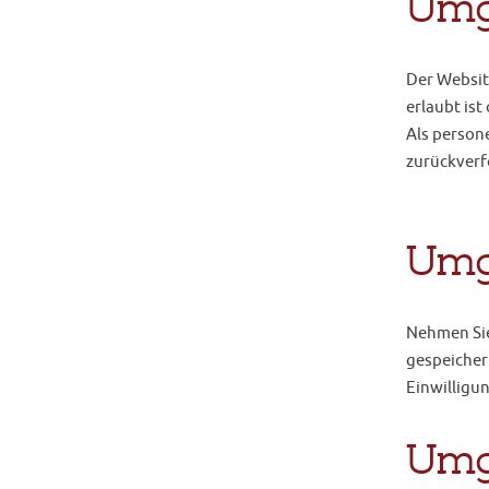
Umg
Der Websit
erlaubt ist
Als person
zurückverf
Umg
Nehmen Sie
gespeicher
Einwilligu
Umg