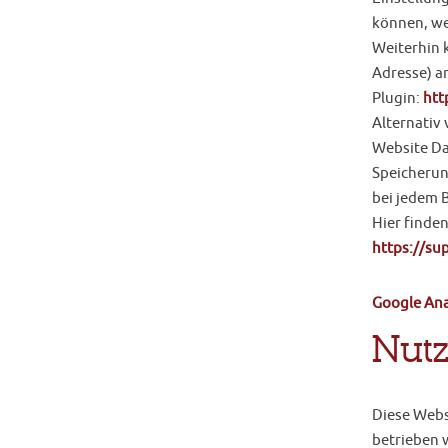
können, we
Weiterhin 
Adresse) a
Plugin:
htt
Alternativ 
Website Dat
Speicherung
bei jedem 
Hier finde
https://su
Google Ana
Nutz
Diese Webs
betrieben w