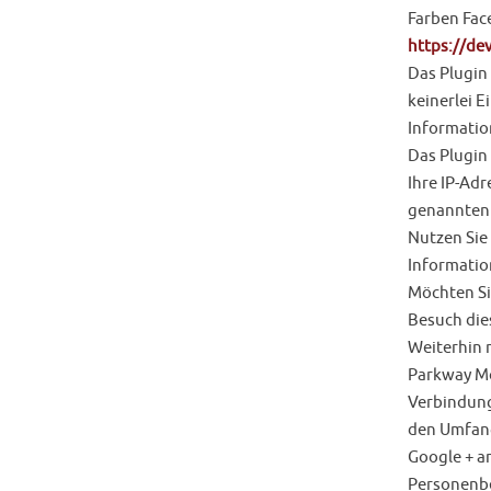
Farben Fac
https://de
Das Plugin
keinerlei E
Informatio
Das Plugin 
Ihre IP-Ad
genannten 
Nutzen Sie 
Information
Möchten Si
Besuch die
Weiterhin n
Parkway Mou
Verbindung
den Umfang 
Google + an
Personenbe