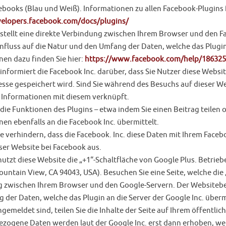
ebooks (Blau und Weiß). Informationen zu allen Facebook-Plugins 
velopers.facebook.com/docs/plugins/
 stellt eine direkte Verbindung zwischen Ihrem Browser und den F
influss auf die Natur und den Umfang der Daten, welche das Plugin
nen dazu finden Sie hier:
https://www.facebook.com/help/18632
informiert die Facebook Inc. darüber, dass Sie Nutzer diese Websit
resse gespeichert wird. Sind Sie während des Besuchs auf dieser 
Informationen mit diesem verknüpft.
die Funktionen des Plugins – etwa indem Sie einen Beitrag teilen
en ebenfalls an die Facebook Inc. übermittelt.
e verhindern, dass die Facebook. Inc. diese Daten mit Ihrem Faceb
ser Website bei Facebook aus.
utzt diese Website die „+1“-Schaltfläche von Google Plus. Betrie
ntain View, CA 94043, USA). Besuchen Sie eine Seite, welche die „
 zwischen Ihrem Browser und den Google-Servern. Der Websitebetr
der Daten, welche das Plugin an die Server der Google Inc. übermi
gemeldet sind, teilen Sie die Inhalte der Seite auf Ihrem öffentlich
zogene Daten werden laut der Google Inc. erst dann erhoben, wenn