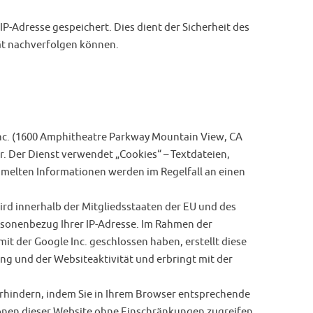
IP-Adresse gespeichert. Dies dient der Sicherheit des
tät nachverfolgen können.
 Inc. (1600 Amphitheatre Parkway Mountain View, CA
. Der Dienst verwendet „Cookies“ – Textdateien,
melten Informationen werden im Regelfall an einen
wird innerhalb der Mitgliedsstaaten der EU und des
rsonenbezug Ihrer IP-Adresse. Im Rahmen der
t der Google Inc. geschlossen haben, erstellt diese
g und der Websiteaktivität und erbringt mit der
verhindern, indem Sie in Ihrem Browser entsprechende
tionen dieser Website ohne Einschränkungen zugreifen