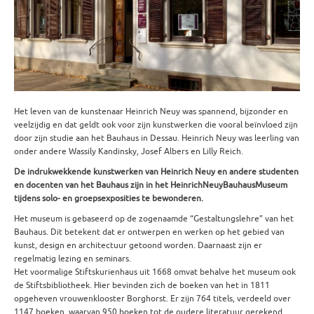
Het leven van de kunstenaar Heinrich Neuy was spannend, bijzonder en
veelzijdig en dat geldt ook voor zijn kunstwerken die vooral beïnvloed zijn
door zijn studie aan het Bauhaus in Dessau. Heinrich Neuy was leerling van
onder andere Wassily Kandinsky, Josef Albers en Lilly Reich.
De indrukwekkende kunstwerken van Heinrich Neuy en andere studenten
en docenten van het Bauhaus zijn in het HeinrichNeuyBauhausMuseum
tijdens solo- en groepsexposities te bewonderen.
Het museum is gebaseerd op de zogenaamde “Gestaltungslehre” van het
Bauhaus. Dit betekent dat er ontwerpen en werken op het gebied van
kunst, design en architectuur getoond worden. Daarnaast zijn er
regelmatig lezing en seminars.
Het voormalige Stiftskurienhaus uit 1668 omvat behalve het museum ook
de Stiftsbibliotheek. Hier bevinden zich de boeken van het in 1811
opgeheven vrouwenklooster Borghorst. Er zijn 764 titels, verdeeld over
1147 boeken, waarvan 950 boeken tot de oudere literatuur gerekend