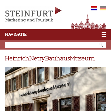
NAVIGATIE
HeinrichNeuyBauhausMuseum