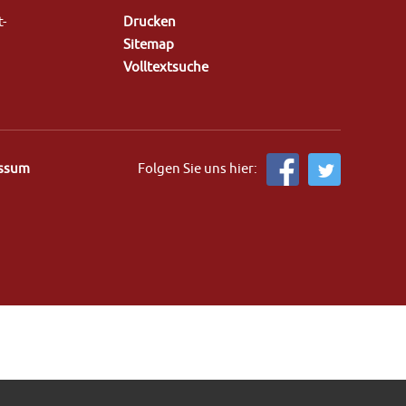
t-
Drucken
Sitemap
Volltextsuche
ssum
Folgen Sie uns hier: