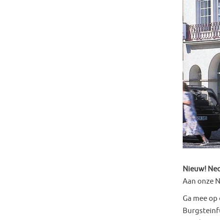
Nieuw! Ned
Aan onze N
Ga mee op 
Burgsteinfu