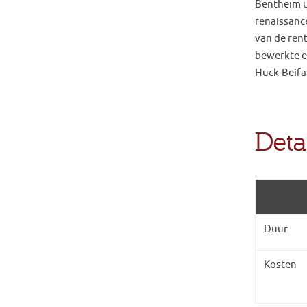
Bentheim u
renaissanc
van de ren
bewerkte e
Huck-Beif
Deta
Duur
Kosten